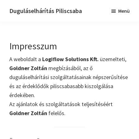
Skip
Ugrás
Duguláselhárítás Piliscsaba
Menü
to
az
Dugulaselharitas
main
elsődleges
piliscsaba
content
oldalsávhoz
Impresszum
A weboldalt a
Logiflow Solutions Kft.
üzemelteti,
Goldner Zoltán
megbízásából, az ő
duguláselhárítási szolgáltatásainak népszerűsítése
és az érdeklődők piliscsabasabb kiszolgálása
érdekében.
Az ajánlatok és szolgáltatások teljesítéséért
Goldner Zoltán
felelős.