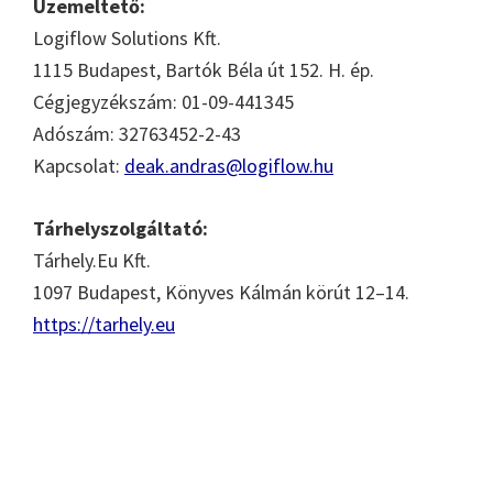
Üzemeltető:
Logiflow Solutions Kft.
1115 Budapest, Bartók Béla út 152. H. ép.
Cégjegyzékszám: 01-09-441345
Adószám: 32763452-2-43
Kapcsolat:
deak.andras@logiflow.hu
Tárhelyszolgáltató:
Tárhely.Eu Kft.
1097 Budapest, Könyves Kálmán körút 12–14.
https://tarhely.eu
Elsődleges
oldalsáv